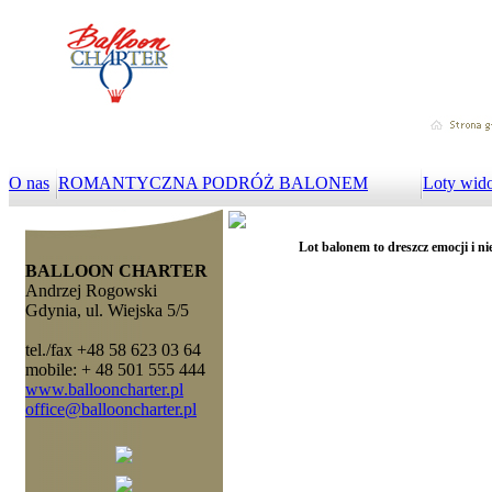
O nas
ROMANTYCZNA PODRÓŻ BALONEM
Loty wid
Lot balonem to dreszcz emocji i ni
BALLOON CHARTER
Andrzej Rogowski
Gdynia, ul. Wiejska 5/5
tel./fax +48 58 623 03 64
mobile: + 48 501 555 444
www.ballooncharter.pl
office@ballooncharter.pl